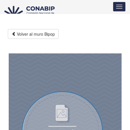
Pasar
Toggl
al
navig
contenido
principal
Volver al muro Bipop