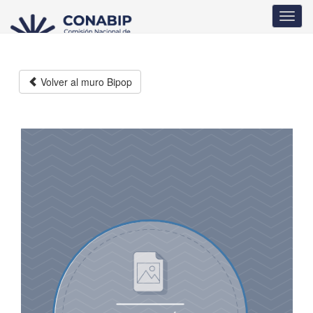
Pasar
Toggl
al
navig
contenido
principal
Volver al muro Bipop