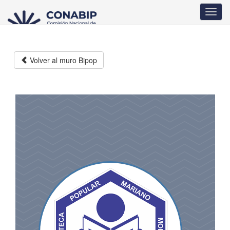
Pasar
Toggl
al
navig
contenido
principal
Volver al muro Bipop