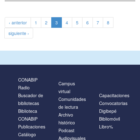
‹ anterior
1
2
3
4
5
6
7
8
siguiente ›
CONABIP
Campus
Radio
virtual
Buscador de
Capacitaciones
Comunidades
bibliotecas
Convocatorias
de lectura
Biblioteca
Digibepé
Archivo
CONABIP
Bibliomóvil
histórico
Publicaciones
Libro%
Podcast
Catálogo
Audiovisuales