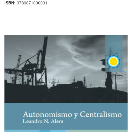
ISBN:
9789871696031