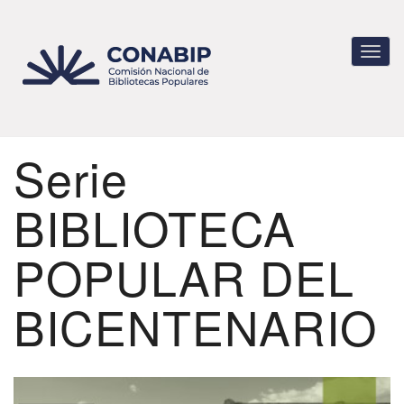
Pasar
al
contenido
Toggl
principal
navig
Serie
BIBLIOTECA
POPULAR DEL
BICENTENARIO