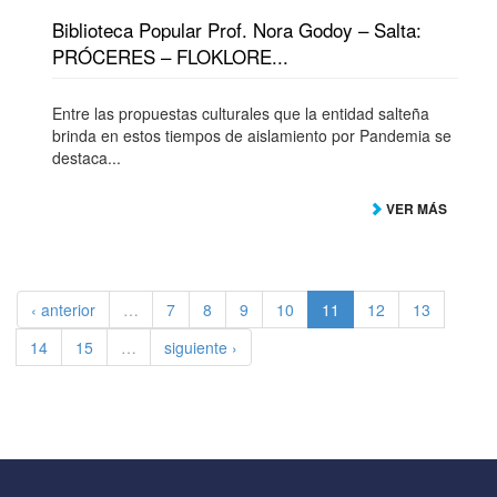
Biblioteca Popular Prof. Nora Godoy – Salta:
PRÓCERES – FLOKLORE...
Entre las propuestas culturales que la entidad salteña
brinda en estos tiempos de aislamiento por Pandemia se
destaca...
VER MÁS
‹ anterior
…
7
8
9
10
11
12
13
14
15
…
siguiente ›