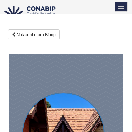
Pasar
Toggl
al
navig
contenido
principal
Volver al muro Bipop