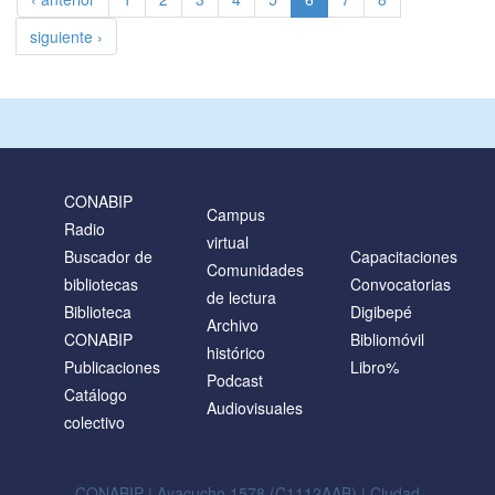
siguiente ›
CONABIP
Campus
Radio
virtual
Buscador de
Capacitaciones
Comunidades
bibliotecas
Convocatorias
de lectura
Biblioteca
Digibepé
Archivo
CONABIP
Bibliomóvil
histórico
Publicaciones
Libro%
Podcast
Catálogo
Audiovisuales
colectivo
CONABIP | Ayacucho 1578 (C1112AAB) | Ciudad