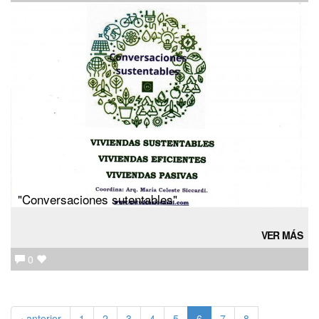
"Conversaciones sutentables"
VER MÁS
0
‹ anterior
1
2
3
4
5
6
7
8