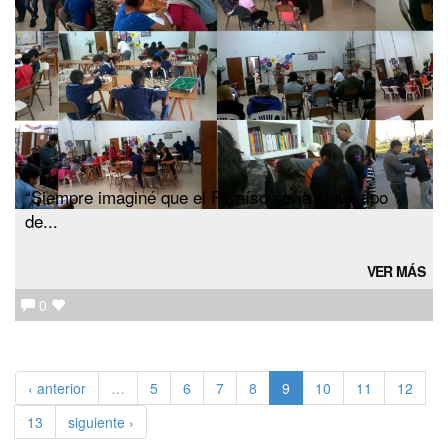
“Siempre imaginé que el Paraíso sería algún tipo
de...
VER MÁS
0
‹ anterior
…
5
6
7
8
9
10
11
12
13
siguiente ›