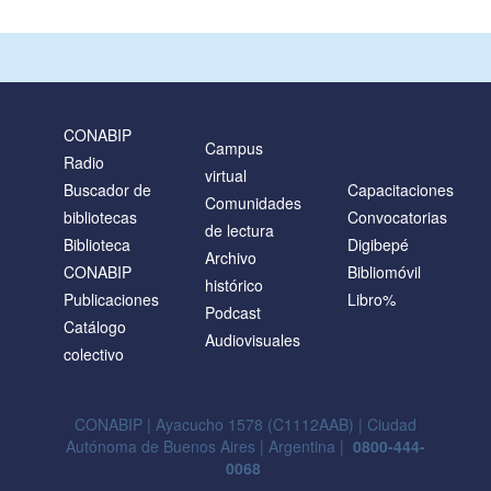
CONABIP
Campus
Radio
virtual
Buscador de
Capacitaciones
Comunidades
bibliotecas
Convocatorias
de lectura
Biblioteca
Digibepé
Archivo
CONABIP
Bibliomóvil
histórico
Publicaciones
Libro%
Podcast
Catálogo
Audiovisuales
colectivo
CONABIP | Ayacucho 1578 (C1112AAB) | Ciudad
Autónoma de Buenos Aires | Argentina |
0800-444-
0068