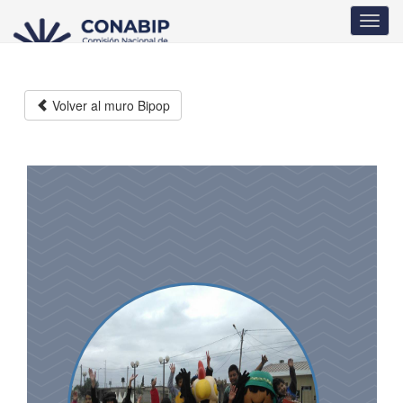
Pasar
Toggl
al
navig
contenido
principal
Volver al muro Bipop