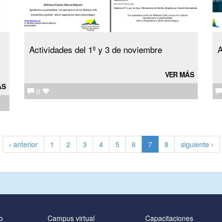
Actividades del 1º y 3 de noviembre
VER MÁS
ÁS
0
‹ anterior
1
2
3
4
5
6
7
8
siguiente ›
o
Campus virtual
Capacitaciones