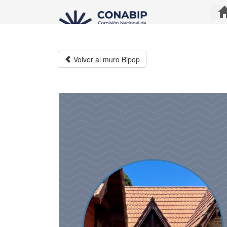
Pasar
al
contenido
principal
Volver al muro Bipop