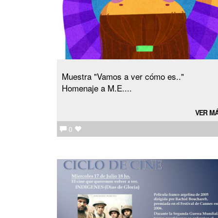
Muestra "Vamos a ver cómo es.."
Homenaje a M.E....
VER M
0