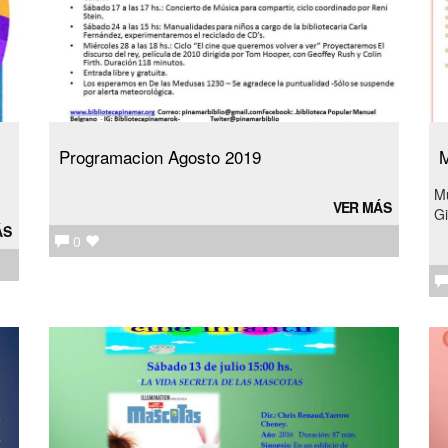
Programacion Agosto 2019
M
Mú
VER MÁS
Gi
ÁS
0