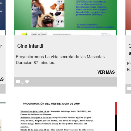
r
Cine Infantil
C
a
Proyectaremos La vida secreta de las Mascotas
Duracion 87 minutos.
d
Pr
Bu
VER MÁS
ÁS
0